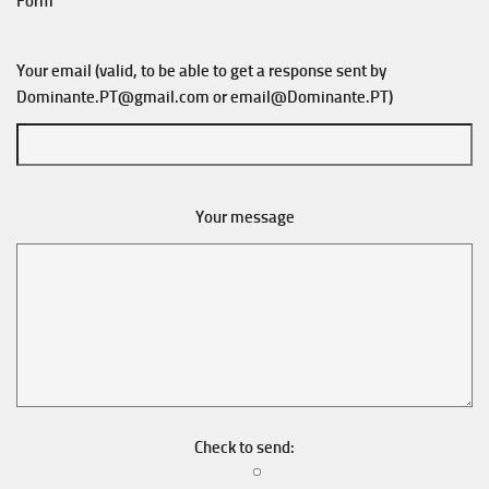
Form
Your email (valid, to be able to get a response sent by
Dominante.PT@gmail.com
or
email@Dominante.PT
)
Your message
Check to send: